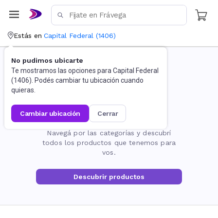
Estás en
Capital Federal
(
1406
)
No pudimos ubicarte
Te mostramos las opciones para
Capital Federal
(
1406
). Podés cambiar tu ubicación cuando
quieras.
cambiar ubicación
cerrar
La página no existe
Navegá por las categorías y descubrí
todos los productos que tenemos para
vos.
Descubrir productos