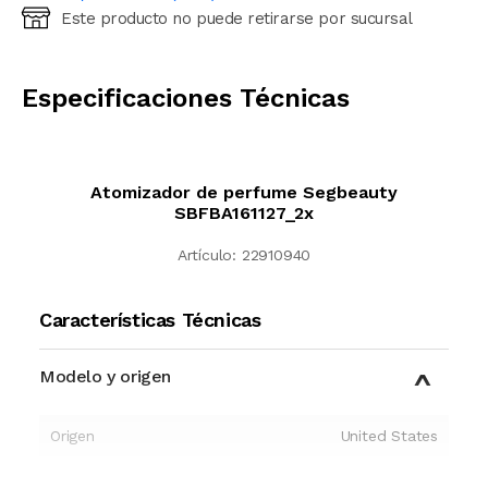
Este producto no puede retirarse por sucursal
Ingresá código postal (sólo números)
CALCULAR
Especificaciones Técnicas
Atomizador de perfume Segbeauty
SBFBA161127_2x
Artículo:
22910940
Características Técnicas
Modelo y origen
Origen
United States