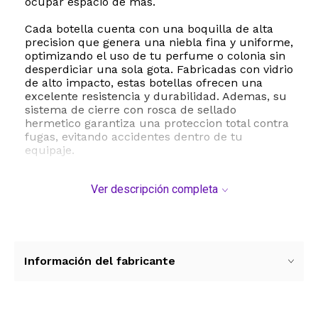
ocupar espacio de mas.
Cada botella cuenta con una boquilla de alta
precision que genera una niebla fina y uniforme,
optimizando el uso de tu perfume o colonia sin
desperdiciar una sola gota. Fabricadas con vidrio
de alto impacto, estas botellas ofrecen una
excelente resistencia y durabilidad. Ademas, su
sistema de cierre con rosca de sellado
hermetico garantiza una proteccion total contra
fugas, evitando accidentes dentro de tu
equipaje.
El kit viene equipado con accesorios de llenado
Ver descripción completa
que facilitan el proceso: un embudo, un gotero y
una bomba de transferencia. Esto te permite
recargar los atomizadores de forma rapida,
limpia y sin complicaciones. Su diseño versatil
tambien es excelente para almacenar lociones,
sprays faciales, aceites esenciales o productos
Información del fabricante
de aseo personal.
Especificaciones tecnicas:
- Marca: Segbeauty