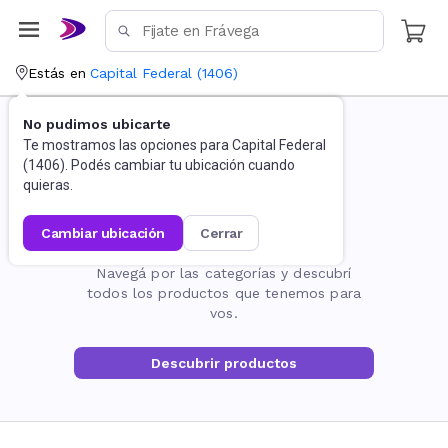
Estás en
Capital Federal
(
1406
)
No pudimos ubicarte
Te mostramos las opciones para
Capital Federal
(
1406
). Podés cambiar tu ubicación cuando
quieras.
cambiar ubicación
cerrar
La página no existe
Navegá por las categorías y descubrí
todos los productos que tenemos para
vos.
Descubrir productos