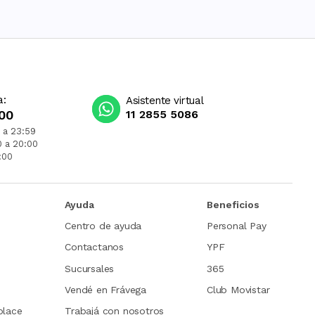
a:
Asistente virtual
00
11 2855 5086
 a 23:59
0 a 20:00
:00
Ayuda
Beneficios
Centro de ayuda
Personal Pay
Contactanos
YPF
Sucursales
365
Vendé en Frávega
Club Movistar
place
Trabajá con nosotros