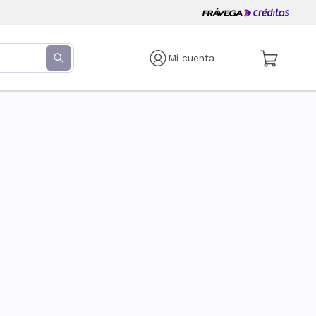
Mi cuenta
s