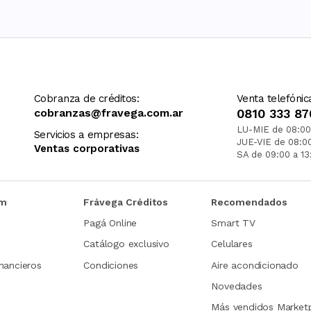
Cobranza de créditos:
Venta telefónic
cobranzas@fravega.com.ar
0810 333 87
LU-MIE de 08:00
Servicios a empresas:
JUE-VIE de 08:0
Ventas corporativas
SA de 09:00 a 13
om
Frávega Créditos
Recomendados
Pagá Online
Smart TV
Catálogo exclusivo
Celulares
nancieros
Condiciones
Aire acondicionado
Novedades
Más vendidos Market