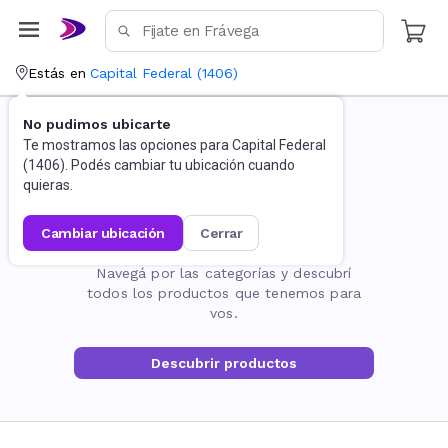
Estás en
Capital Federal
(
1406
)
No pudimos ubicarte
Te mostramos las opciones para
Capital Federal
(
1406
). Podés cambiar tu ubicación cuando
quieras.
cambiar ubicación
cerrar
La página no existe
Navegá por las categorías y descubrí
todos los productos que tenemos para
vos.
Descubrir productos