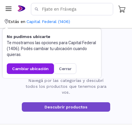
Estás en
Capital Federal
(
1406
)
No pudimos ubicarte
Te mostramos las opciones para
Capital Federal
(
1406
). Podés cambiar tu ubicación cuando
quieras.
cambiar ubicación
cerrar
La página no existe
Navegá por las categorías y descubrí
todos los productos que tenemos para
vos.
Descubrir productos