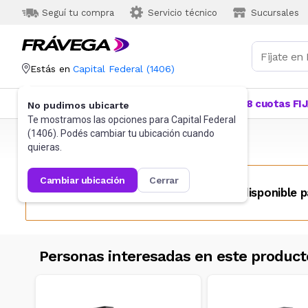
Seguí tu compra
Servicio técnico
Sucursales
Estás en
Capital Federal
(
1406
)
Categorías
Más Vendidos
Ofertas
18 cuotas FI
No pudimos ubicarte
Te mostramos las opciones para
Capital Federal
(
1406
). Podés cambiar tu ubicación cuando
Frávega
Audio
Home Theater
quieras.
cambiar ubicación
cerrar
Este producto no se encuentra disponible p
Personas interesadas en este product