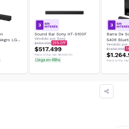
on
Sound Bar Sony HT-S100F
Barra De S
Vendido por
Sony
Negro LG
S40R Blue
25
$689.998
Vendido por
Inalámbric
$517.499
1
$1.494.998
$1.264
Precio s/imp. nac.
$434.873,11
Llega en 48hs
6
Precio s/imp. nac