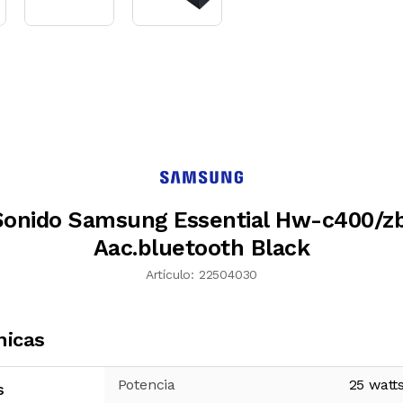
Sonido Samsung Essential Hw-c400/zb
Aac.bluetooth Black
Artículo:
22504030
nicas
Potencia
25
watt
s