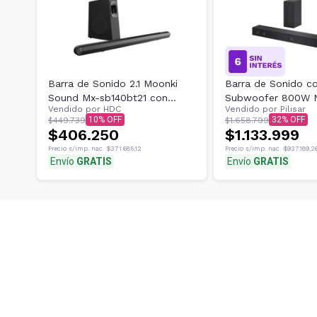
Barra de Sonido 2.1 Moonki
Barra de Sonido c
Sound Mx-sb140bt21 con
Subwoofer 800W 
Vendido por
HDC
Vendido por
Pilisar
Subwoofer Inalámbrico
SH7Q
10
32
$449.739
$1.658.799
Procesador Dsp
$406.250
$1.133.999
Precio s/imp. nac.
$371.685,12
Precio s/imp. nac.
$937.189,2
Envío
GRATIS
Envío
GRATIS