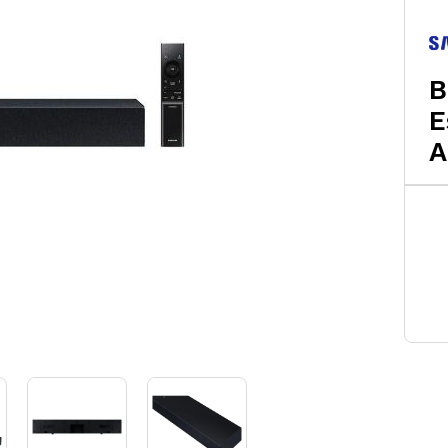
B
E
A