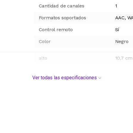
Cantidad de canales
1
Formatos soportados
AAC, WA
Control remoto
Sí
Color
Negro
alto
10,7 cm
ancho
64,01 c
Ver todas las especificaciones
profundidad
15,5 cm
Modelo
HW-C40
Origen
Argenti