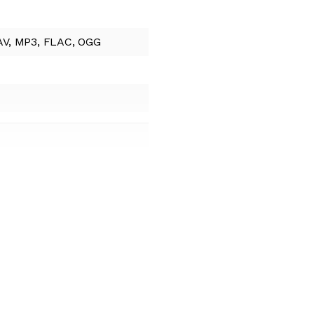
V, MP3, FLAC, OGG
m
0/ZB
na