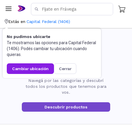
Estás en
Capital Federal
(
1406
)
No pudimos ubicarte
Te mostramos las opciones para
Capital Federal
(
1406
). Podés cambiar tu ubicación cuando
quieras.
cambiar ubicación
cerrar
La página no existe
Navegá por las categorías y descubrí
todos los productos que tenemos para
vos.
Descubrir productos