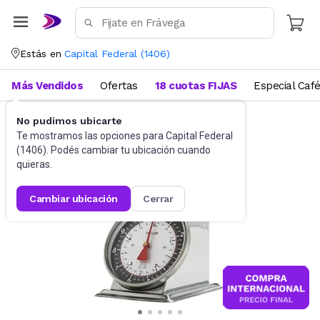
Estás en
Capital Federal
(
1406
)
Más Vendidos
Ofertas
18 cuotas FIJAS
Especial Caf
No pudimos ubicarte
Cocina
Balanzas
Te mostramos las opciones para
Capital Federal
(
1406
). Podés cambiar tu ubicación cuando
quieras.
cambiar ubicación
cerrar