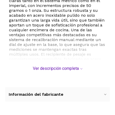
claras tanto en el sistema métrico como en el
imperial, con incrementos precisos de 50
gramos o 1 onza. Su estructura robusta y su
acabado en acero inoxidable pulido no solo
garantizan una larga vida útil, sino que también
aportan un toque de sofisticación profesional a
cualquier encimera de cocina. Una de las
ventajas competitivas más destacadas es su
sistema de recalibración manual mediante un
dial de ajuste en la base, lo que asegura que las
mediciones se mantengan exactas tras
múltiples usos. El recipiente de pesaje es
completamente removible, fabricado en acero
inoxidable de grado alimenticio, lo que facilita
Ver descripción completa
enormemente la limpieza y el mantenimiento
higiénico después de manipular diversos
alimentos. Al ser un dispositivo mecánico, no
requiere baterías ni conexiones eléctricas, lo
que la convierte en una opción ecológica y
siempre lista para usar. Sus dimensiones
Información del fabricante
compactas y su diseño tipo mini la hacen ideal
para cocinas con espacio limitado sin sacrificar
la visibilidad, gracias a su esfera de 5 pulgadas
con gráficos de alto contraste en rojo y negro. Es