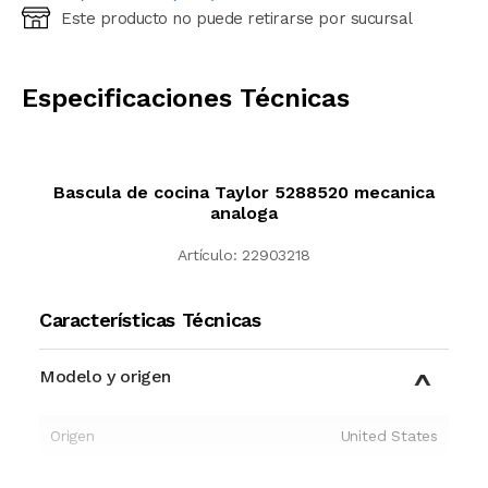
Este producto no puede retirarse por sucursal
Ingresá código postal (sólo números)
CALCULAR
Especificaciones Técnicas
Bascula de cocina Taylor 5288520 mecanica
analoga
Artículo:
22903218
Características Técnicas
Modelo y origen
Origen
United States