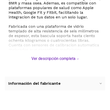
BMR y masa osea. Ademas, es compatible con
plataformas populares de salud como Apple
Health, Google Fit y Fitbit, facilitando la
integracion de tus datos en un solo lugar.
Fabricada con una plataforma de vidrio
templado de alta resistencia de seis milimetros
de espesor, esta bascula soporta hasta ciento
ochenta kilogramos o cuatrocientas libras.
Cuenta con sensores de calibracion automatica
mejorados que garantizan mediciones
consistentes y precisas en cada uso. Su pantalla
Ver descripción completa
LED de tres coma seis pulgadas ofrece una
lectura clara y brillante incluso en condiciones
de poca luz, encendiendose de forma
automatica al subir a la plataforma. Su diseno
moderno y elegante se adapta perfectamente a
la decoracion de cualquier bano o habitacion,
Información del fabricante
combinando estetica y funcionalidad en un
dispositivo indispensable para tu rutina diaria.
ESTE PRODUCTO VIENE DE USA DENTRO DEL
MARCO DEL SERVICIO "PUERTA A PUERTA" QUE
Ver más contenido