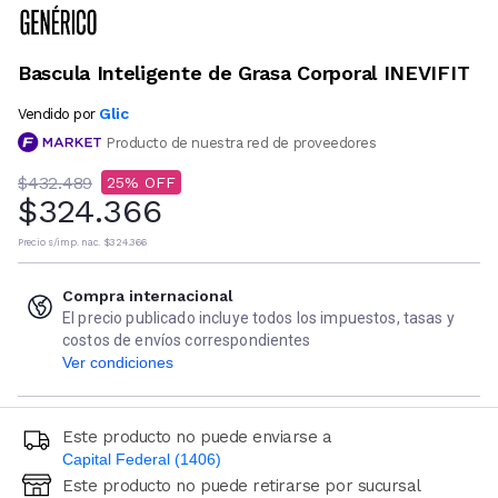
Bascula Inteligente de Grasa Corporal INEVIFIT
Glic
Vendido por
Producto de nuestra red de proveedores
$432.489
25
$324.366
Precio s/imp. nac.
$324.366
Compra internacional
El precio publicado incluye todos los impuestos, tasas y
costos de envíos correspondientes
Ver condiciones
Este producto no puede enviarse a
Capital Federal (1406)
Este producto no puede retirarse por sucursal
Ingresá código postal (sólo números)