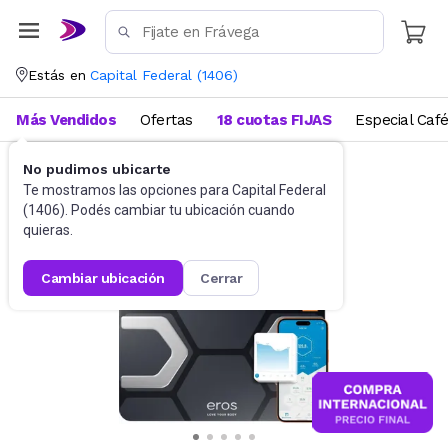
Estás en
Capital Federal
(
1406
)
Más Vendidos
Ofertas
18 cuotas FIJAS
Especial Caf
No pudimos ubicarte
Salud y Bienestar
Balanzas de Baño
Te mostramos las opciones para
Capital Federal
(
1406
). Podés cambiar tu ubicación cuando
quieras.
cambiar ubicación
cerrar