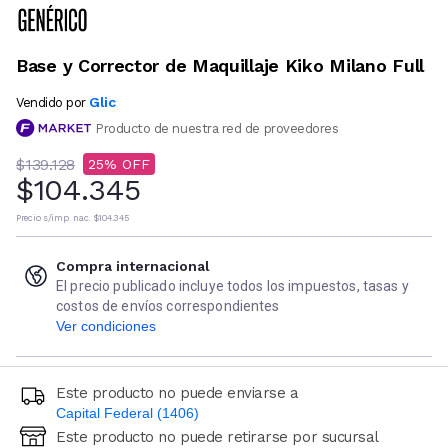
Base y Corrector de Maquillaje Kiko Milano Full
Glic
Vendido por
Producto de nuestra red de proveedores
$139.128
25
$104.345
Precio s/imp. nac.
$104.345
Compra internacional
El precio publicado incluye todos los impuestos, tasas y
costos de envíos correspondientes
Ver condiciones
Este producto no puede enviarse a
Capital Federal (1406)
Este producto no puede retirarse por sucursal
Ingresá código postal (sólo números)