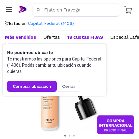
Estás en
Capital Federal
(
1406
)
Más Vendidos
Ofertas
18 cuotas FIJAS
Especial Caf
No pudimos ubicarte
Maquillaje
Rostro
Te mostramos las opciones para
Capital Federal
(
1406
). Podés cambiar tu ubicación cuando
quieras.
cambiar ubicación
cerrar