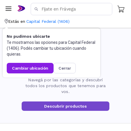
Estás en
Capital Federal
(
1406
)
No pudimos ubicarte
Te mostramos las opciones para
Capital Federal
(
1406
). Podés cambiar tu ubicación cuando
quieras.
cambiar ubicación
cerrar
La página no existe
Navegá por las categorías y descubrí
todos los productos que tenemos para
vos.
Descubrir productos