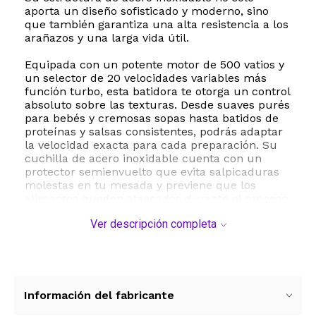
aporta un diseño sofisticado y moderno, sino
que también garantiza una alta resistencia a los
arañazos y una larga vida útil.
Equipada con un potente motor de 500 vatios y
un selector de 20 velocidades variables más
función turbo, esta batidora te otorga un control
absoluto sobre las texturas. Desde suaves purés
para bebés y cremosas sopas hasta batidos de
proteínas y salsas consistentes, podrás adaptar
la velocidad exacta para cada preparación. Su
cuchilla de acero inoxidable cuenta con un
protector semienvuelto que evita salpicaduras
molestas en tu mesada y previene que los
alimentos queden atascados durante el proceso.
Ver descripción completa
El set incluye un vaso de precipitados de 700 ml
24 oz, un tazón para picar alimentos de 500 ml
17 oz y un batidor de huevos de acero
inoxidable. Todos los accesorios son libres de
BPA, fáciles de desmontar y aptos para
lavavajillas, lo que simplifica notablemente la
Información del fabricante
limpieza y el almacenamiento del producto. Con