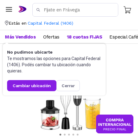
Estás en
Capital Federal
(
1406
)
Más Vendidos
Ofertas
18 cuotas FIJAS
Especial Caf
No pudimos ubicarte
Licuadoras
Licuadoras de mano
Te mostramos las opciones para
Capital Federal
(
1406
). Podés cambiar tu ubicación cuando
quieras.
cambiar ubicación
cerrar