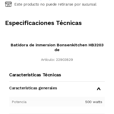
Este producto no puede retirarse por sucursal
Ingresá código postal (sólo números)
CALCULAR
Especificaciones Técnicas
Batidora de inmersion Bonsenkitchen HB3203
de
Artículo:
22903829
Características Técnicas
Características generales
Potencia
500
watts