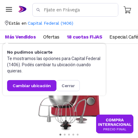
Estás en
Capital Federal
(
1406
)
Más Vendidos
Ofertas
18 cuotas FIJAS
Especial Caf
No pudimos ubicarte
Batidoras
Batidoras de pie
Te mostramos las opciones para
Capital Federal
(
1406
). Podés cambiar tu ubicación cuando
quieras.
cambiar ubicación
cerrar