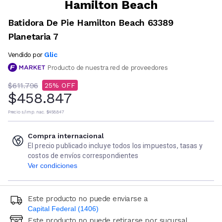
Hamilton Beach
Batidora De Pie Hamilton Beach 63389
Planetaria 7
Glic
Vendido por
Producto de nuestra red de proveedores
$611.796
25
$458.847
Precio s/imp. nac.
$458.847
Compra internacional
El precio publicado incluye todos los impuestos, tasas y
costos de envíos correspondientes
Ver condiciones
Este producto no puede enviarse a
Capital Federal (1406)
Este producto no puede retirarse por sucursal
Ingresá código postal (sólo números)