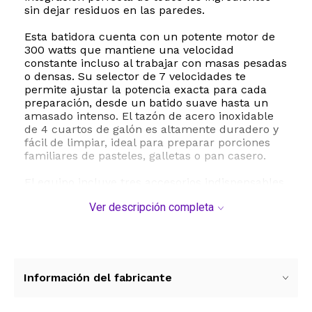
sin dejar residuos en las paredes.
Esta batidora cuenta con un potente motor de
300 watts que mantiene una velocidad
constante incluso al trabajar con masas pesadas
o densas. Su selector de 7 velocidades te
permite ajustar la potencia exacta para cada
preparación, desde un batido suave hasta un
amasado intenso. El tazón de acero inoxidable
de 4 cuartos de galón es altamente duradero y
fácil de limpiar, ideal para preparar porciones
familiares de pasteles, galletas o pan casero.
El equipo incluye tres accesorios indispensables
para maximizar su versatilidad: un gancho para
Ver descripción completa
masa ideal para panadería, un batidor plano
para mezclas intermedias y un batidor de globo
para incorporar aire a cremas y merengues.
Además, incorpora un práctico protector contra
salpicaduras extraíble que mantiene tu cocina
limpia durante el proceso de batido. Su diseño
Información del fabricante
compacto y funcional se adapta perfectamente
a cualquier espacio de trabajo, combinando