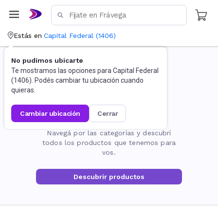
Estás en
Capital Federal
(
1406
)
No pudimos ubicarte
Te mostramos las opciones para
Capital Federal
(
1406
). Podés cambiar tu ubicación cuando
quieras.
cambiar ubicación
cerrar
La página no existe
Navegá por las categorías y descubrí
todos los productos que tenemos para
vos.
Descubrir productos