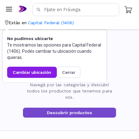
Estás en
Capital Federal
(
1406
)
No pudimos ubicarte
Te mostramos las opciones para
Capital Federal
(
1406
). Podés cambiar tu ubicación cuando
quieras.
cambiar ubicación
cerrar
La página no existe
Navegá por las categorías y descubrí
todos los productos que tenemos para
vos.
Descubrir productos