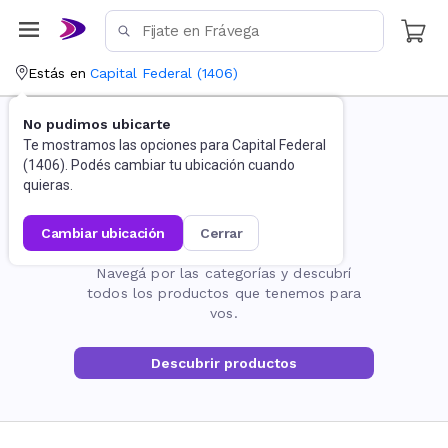
Estás en
Capital Federal
(
1406
)
No pudimos ubicarte
Te mostramos las opciones para
Capital Federal
(
1406
). Podés cambiar tu ubicación cuando
quieras.
cambiar ubicación
cerrar
La página no existe
Navegá por las categorías y descubrí
todos los productos que tenemos para
vos.
Descubrir productos