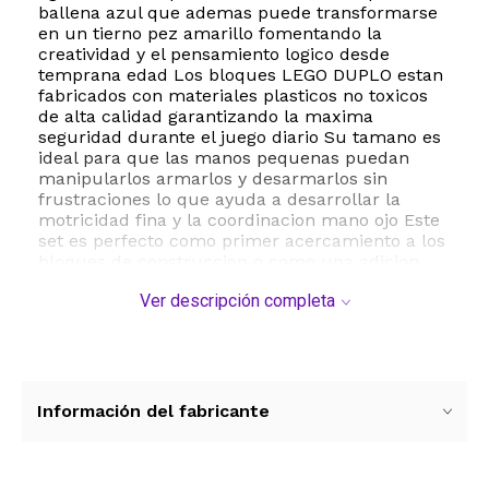
ballena azul que ademas puede transformarse
en un tierno pez amarillo fomentando la
creatividad y el pensamiento logico desde
temprana edad Los bloques LEGO DUPLO estan
fabricados con materiales plasticos no toxicos
de alta calidad garantizando la maxima
seguridad durante el juego diario Su tamano es
ideal para que las manos pequenas puedan
manipularlos armarlos y desarmarlos sin
frustraciones lo que ayuda a desarrollar la
motricidad fina y la coordinacion mano ojo Este
set es perfecto como primer acercamiento a los
bloques de construccion o como una adicion
divertida a cualquier coleccion DUPLO existente
Ver descripción completa
Su presentacion en bolsa de plastico lo hace
sumamente practico para transportar y
almacenar permitiendo llevar la diversion a
cualquier parte Ya sea en el hogar o de viaje este
juguete mantendra a los ninos entretenidos
mientras aprenden jugando y exploran nuevas
Información del fabricante
formas de construir
ESTE PRODUCTO VIENE DE USA DENTRO DEL