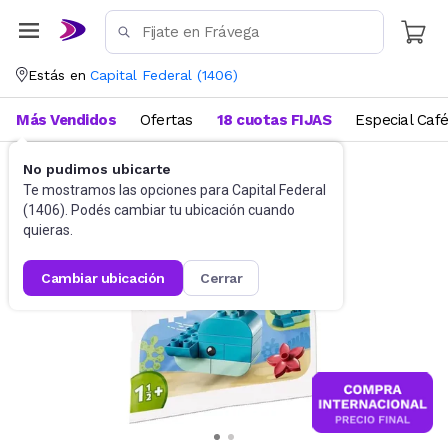
Estás en
Capital Federal
(
1406
)
Más Vendidos
Ofertas
18 cuotas FIJAS
Especial Caf
No pudimos ubicarte
Juguetes y Juegos
Bloques y Construcción
Te mostramos las opciones para
Capital Federal
(
1406
). Podés cambiar tu ubicación cuando
quieras.
cambiar ubicación
cerrar