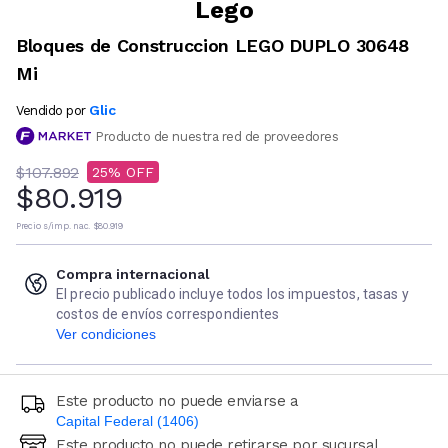
Lego
Bloques de Construccion LEGO DUPLO 30648
Mi
Glic
Vendido por
Producto de nuestra red de proveedores
$107.892
25
$80.919
Precio s/imp. nac.
$80.919
Compra internacional
El precio publicado incluye todos los impuestos, tasas y
costos de envíos correspondientes
Ver condiciones
Este producto no puede enviarse a
Capital Federal (1406)
Este producto no puede retirarse por sucursal
Ingresá código postal (sólo números)