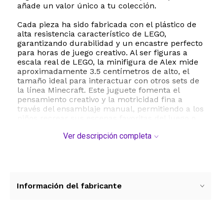
añade un valor único a tu colección.
Cada pieza ha sido fabricada con el plástico de
alta resistencia característico de LEGO,
garantizando durabilidad y un encastre perfecto
para horas de juego creativo. Al ser figuras a
escala real de LEGO, la minifigura de Alex mide
aproximadamente 3.5 centímetros de alto, el
tamaño ideal para interactuar con otros sets de
la línea Minecraft. Este juguete fomenta el
pensamiento creativo y la motricidad fina a
través del ensamblaje manual, permitiendo a los
niños recrear sus escenas favoritas del juego o
inventar historias completamente nuevas.
Ver descripción completa
Por su tamaño y la presencia de piezas
pequeñas, este producto está recomendado
para niños mayores de 6 años y coleccionistas.
Su presentación en empaque tipo foil lo
convierte en una opción excelente para
Información del fabricante
obsequiar o para añadir de forma práctica a
cualquier colección existente de bloques de
construcción. No requiere baterías ni