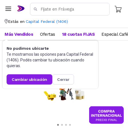
Estás en
Capital Federal
(
1406
)
Más Vendidos
Ofertas
18 cuotas FIJAS
Especial Caf
No pudimos ubicarte
Juguetes y Juegos
Bloques y Construcción
Te mostramos las opciones para
Capital Federal
(
1406
). Podés cambiar tu ubicación cuando
quieras.
cambiar ubicación
cerrar