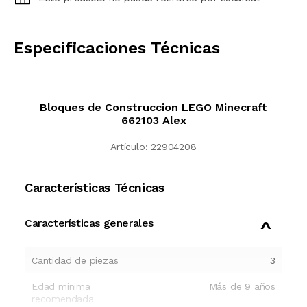
CALCULAR
Especificaciones Técnicas
Bloques de Construccion LEGO Minecraft
662103 Alex
Artículo:
22904208
Características Técnicas
Características generales
Cantidad de piezas
3
Edad minima
Más de 9 años
recomendada