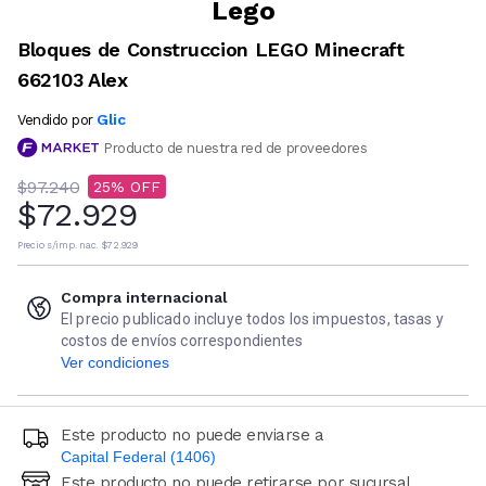
Lego
Bloques de Construccion LEGO Minecraft
662103 Alex
Glic
Vendido por
Producto de nuestra red de proveedores
$97.240
25
$72.929
Precio s/imp. nac.
$72.929
Compra internacional
El precio publicado incluye todos los impuestos, tasas y
costos de envíos correspondientes
Ver condiciones
Este producto no puede enviarse a
Capital Federal (1406)
Este producto no puede retirarse por sucursal
Ingresá código postal (sólo números)