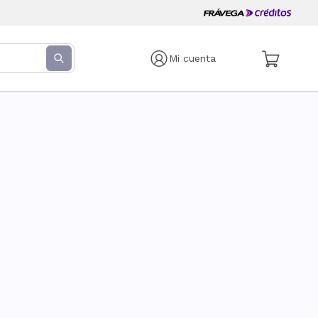
Mi cuenta
s