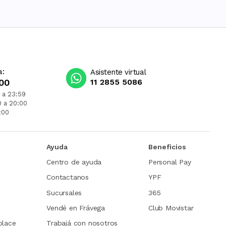
a:
Asistente virtual
00
11 2855 5086
 a 23:59
0 a 20:00
:00
Ayuda
Beneficios
Centro de ayuda
Personal Pay
Contactanos
YPF
Sucursales
365
Vendé en Frávega
Club Movistar
place
Trabajá con nosotros