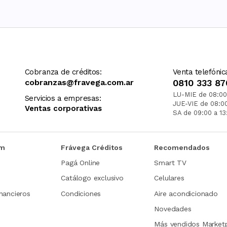
Cobranza de créditos:
Venta telefónic
cobranzas@fravega.com.ar
0810 333 87
LU-MIE de 08:00
Servicios a empresas:
JUE-VIE de 08:0
Ventas corporativas
SA de 09:00 a 13
om
Frávega Créditos
Recomendados
Pagá Online
Smart TV
Catálogo exclusivo
Celulares
nancieros
Condiciones
Aire acondicionado
Novedades
Más vendidos Market