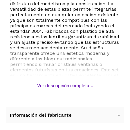
disfrutan del modelismo y la construccion. La
versatilidad de estas piezas permite integrarlas
perfectamente en cualquier coleccion existente
ya que son totalmente compatibles con las
principales marcas del mercado incluyendo el
estandar 3001. Fabricados con plastico de alta
resistencia estos ladrillos garantizan durabilidad
y un ajuste preciso evitando que las estructuras
se desarmen accidentalmente. Su diseño
transparente ofrece una estetica moderna y
diferente a los bloques tradicionales
permitiendo simular cristales ventanas o
elementos futuristas en tus creaciones. Este set
es una herramienta educativa excelente para el
desarrollo mental proporcionando horas de
Ver descripción completa
entretenimiento constructivo para toda la
familia. Las dimensiones de cada pieza siguen el
estandar clasico asegurando una experiencia de
armado fluida y satisfactoria. Ya sea para
expandir un set actual o comenzar un nuevo
proyecto desde cero este kit de 200 unidades
Información del fabricante
ofrece la cantidad necesaria para dar vida a
grandes ideas sin limites de imaginacion.