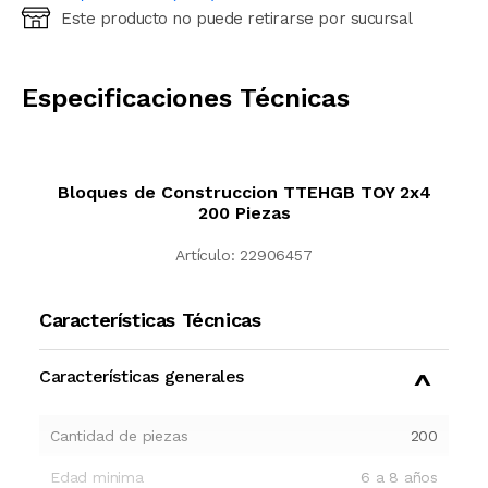
Este producto no puede retirarse por sucursal
Ingresá código postal (sólo números)
CALCULAR
Especificaciones Técnicas
Bloques de Construccion TTEHGB TOY 2x4
200 Piezas
Artículo:
22906457
Características Técnicas
Características generales
Cantidad de piezas
200
Edad minima
6 a 8 años