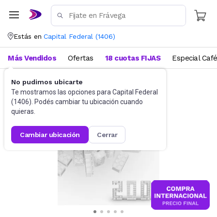
Estás en
Capital Federal
(
1406
)
Más Vendidos
Ofertas
18 cuotas FIJAS
Especial Caf
No pudimos ubicarte
Juguetes y Juegos
Bloques y Construcción
Te mostramos las opciones para
Capital Federal
(
1406
). Podés cambiar tu ubicación cuando
quieras.
cambiar ubicación
cerrar