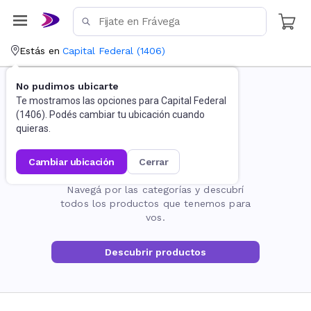
Estás en
Capital Federal
(
1406
)
No pudimos ubicarte
Te mostramos las opciones para
Capital Federal
(
1406
). Podés cambiar tu ubicación cuando
quieras.
cambiar ubicación
cerrar
La página no existe
Navegá por las categorías y descubrí
todos los productos que tenemos para
vos.
Descubrir productos