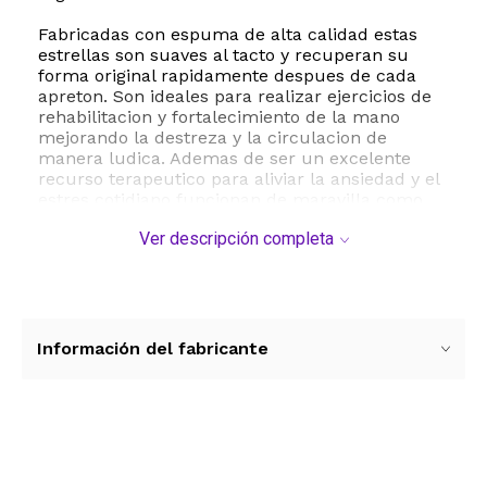
Fabricadas con espuma de alta calidad estas
estrellas son suaves al tacto y recuperan su
forma original rapidamente despues de cada
apreton. Son ideales para realizar ejercicios de
rehabilitacion y fortalecimiento de la mano
mejorando la destreza y la circulacion de
manera ludica. Ademas de ser un excelente
recurso terapeutico para aliviar la ansiedad y el
estres cotidiano funcionan de maravilla como
material didactico y de motivacion en el ambito
Ver descripción completa
educativo.
Este paquete a granel es sumamente versatil y
resulta ideal para utilizar como premios
escolares recompensas de oficina recuerdos
para fiestas infantiles o regalos en eventos de
Información del fabricante
integracion. Al no requerir baterias ni
ensamblaje estan listas para usarse desde el
primer momento ofreciendo diversion segura y
saludable para personas de todas las edades en
interiores o exteriores.
Ver más contenido