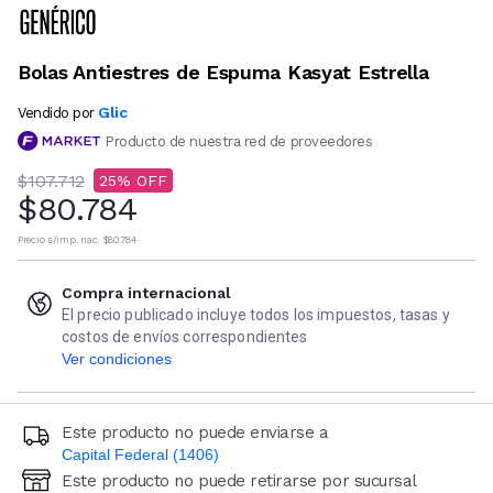
Bolas Antiestres de Espuma Kasyat Estrella
Glic
Vendido por
Producto de nuestra red de proveedores
$107.712
25
$80.784
Precio s/imp. nac.
$80.784
Compra internacional
El precio publicado incluye todos los impuestos, tasas y
costos de envíos correspondientes
Ver condiciones
Este producto no puede enviarse a
Capital Federal (1406)
Este producto no puede retirarse por sucursal
Ingresá código postal (sólo números)