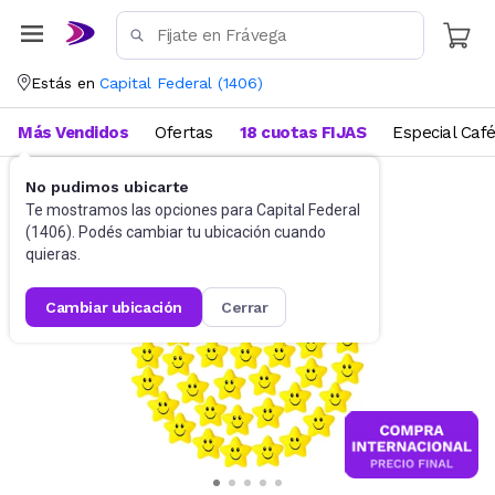
Estás en
Capital Federal
(
1406
)
Más Vendidos
Ofertas
18 cuotas FIJAS
Especial Caf
No pudimos ubicarte
Didácticos
Para niños
Te mostramos las opciones para
Capital Federal
(
1406
). Podés cambiar tu ubicación cuando
quieras.
cambiar ubicación
cerrar