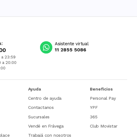
a:
Asistente virtual
00
11 2855 5086
 a 23:59
0 a 20:00
:00
Ayuda
Beneficios
Centro de ayuda
Personal Pay
Contactanos
YPF
Sucursales
365
Vendé en Frávega
Club Movistar
place
Trabajá con nosotros