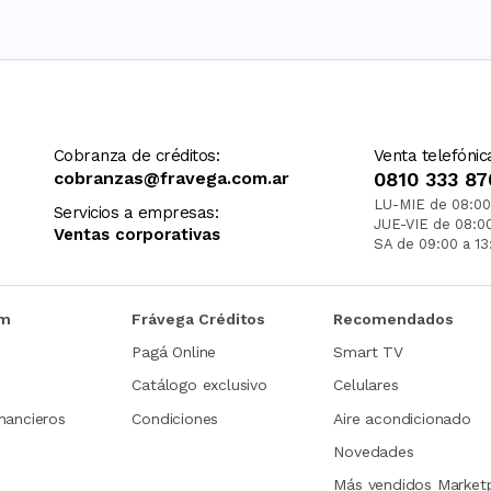
Cobranza de créditos:
Venta telefónic
cobranzas@fravega.com.ar
0810 333 87
LU-MIE de 08:00
Servicios a empresas:
JUE-VIE de 08:0
Ventas corporativas
SA de 09:00 a 13
om
Frávega Créditos
Recomendados
Pagá Online
Smart TV
Catálogo exclusivo
Celulares
nancieros
Condiciones
Aire acondicionado
Novedades
Más vendidos Market