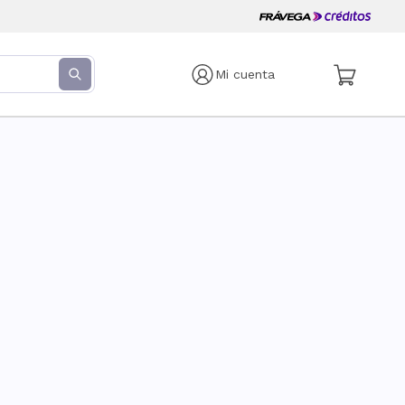
Mi cuenta
s