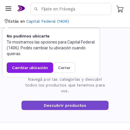
Estás en
Capital Federal
(
1406
)
No pudimos ubicarte
Te mostramos las opciones para
Capital Federal
(
1406
). Podés cambiar tu ubicación cuando
quieras.
cambiar ubicación
cerrar
La página no existe
Navegá por las categorías y descubrí
todos los productos que tenemos para
vos.
Descubrir productos