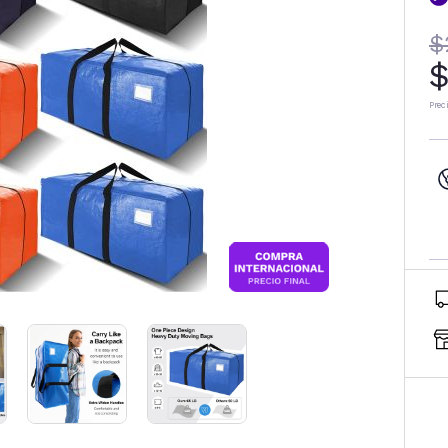
$
$
Prec