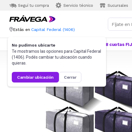
Seguí tu compra
Servicio técnico
Sucursales
Estás en
Capital Federal
(
1406
)
Categorías
Más Vendidos
Ofertas
18 cuotas FI
No pudimos ubicarte
Te mostramos las opciones para
Capital Federal
(
1406
). Podés cambiar tu ubicación cuando
Frávega
Hogar
Bazar
Cajas organizadoras
quieras.
cambiar ubicación
cerrar