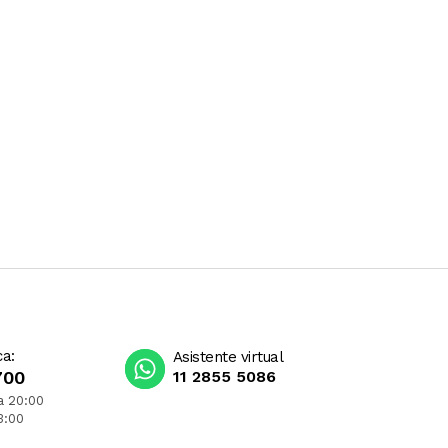
ca:
Asistente virtual
700
11 2855 5086
a 20:00
3:00