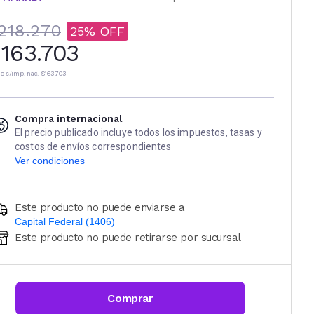
218.270
25
163.703
io s/imp. nac.
$163.703
Compra internacional
El precio publicado incluye todos los impuestos, tasas y
costos de envíos correspondientes
Ver condiciones
Este producto no puede enviarse a
Capital Federal (1406)
Este producto no puede retirarse por sucursal
Ingresá código postal (sólo números)
CALCULAR
Comprar