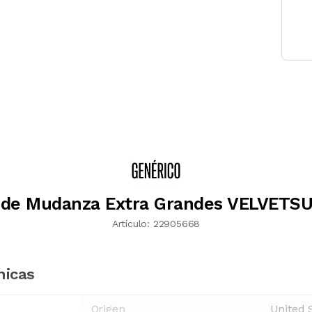
 de Mudanza Extra Grandes VELVETS
Artículo:
22905668
nicas
Origen
United 