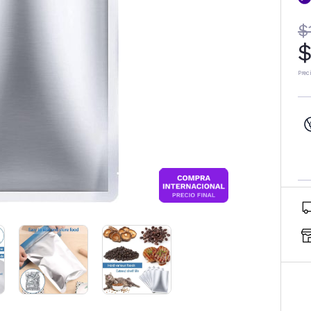
$
$
Prec