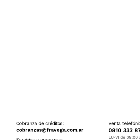
Ver más contenido
Cobranza de créditos:
Venta telefóni
cobranzas@fravega.com.ar
0810 333 8
LU-VI de 08:00 
Servicios a empresas: