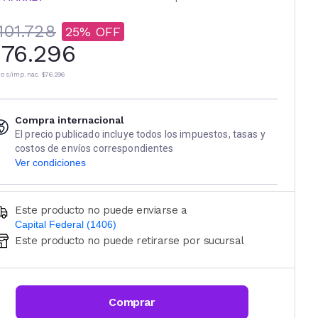
101.728
25
76.296
io s/imp. nac.
$76.296
Compra internacional
El precio publicado incluye todos los impuestos, tasas y
costos de envíos correspondientes
Ver condiciones
Este producto no puede enviarse a
Capital Federal (1406)
Este producto no puede retirarse por sucursal
Ingresá código postal (sólo números)
CALCULAR
Comprar