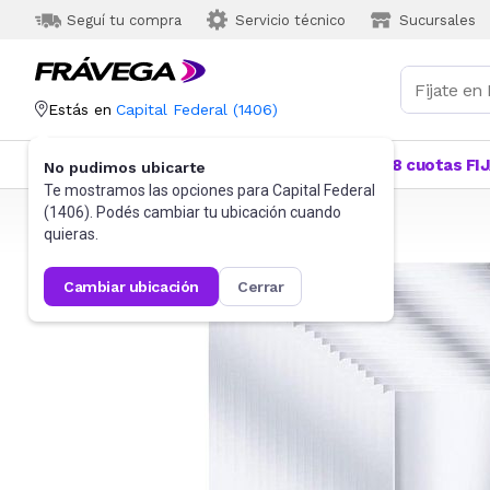
Seguí tu compra
Servicio técnico
Sucursales
Estás en
Capital Federal
(
1406
)
Categorías
Más Vendidos
Ofertas
18 cuotas FI
No pudimos ubicarte
Te mostramos las opciones para
Capital Federal
(
1406
). Podés cambiar tu ubicación cuando
Frávega
Hogar
Bazar
Tuppers
quieras.
cambiar ubicación
cerrar