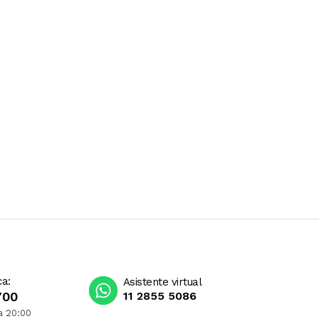
ca:
Asistente virtual
700
11 2855 5086
a 20:00