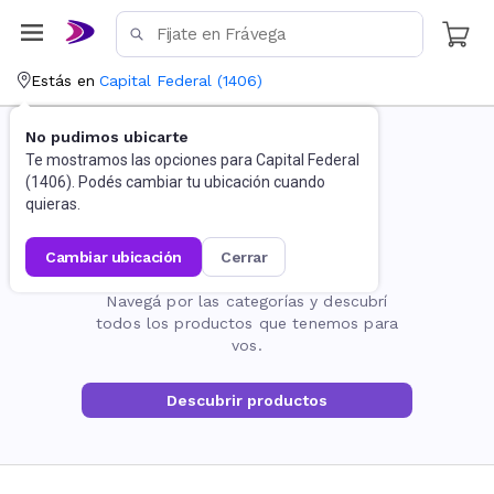
Estás en
Capital Federal
(
1406
)
No pudimos ubicarte
Te mostramos las opciones para
Capital Federal
(
1406
). Podés cambiar tu ubicación cuando
quieras.
cambiar ubicación
cerrar
La página no existe
Navegá por las categorías y descubrí
todos los productos que tenemos para
vos.
Descubrir productos