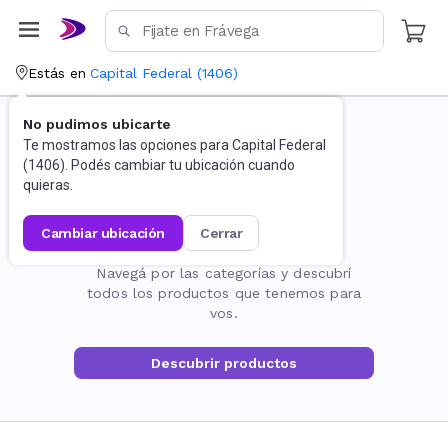
Estás en
Capital Federal
(
1406
)
No pudimos ubicarte
Te mostramos las opciones para
Capital Federal
(
1406
). Podés cambiar tu ubicación cuando
quieras.
cambiar ubicación
cerrar
La página no existe
Navegá por las categorías y descubrí
todos los productos que tenemos para
vos.
Descubrir productos