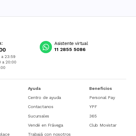
a:
Asistente virtual
00
11 2855 5086
 a 23:59
0 a 20:00
:00
Ayuda
Beneficios
Centro de ayuda
Personal Pay
Contactanos
YPF
Sucursales
365
Vendé en Frávega
Club Movistar
place
Trabajá con nosotros