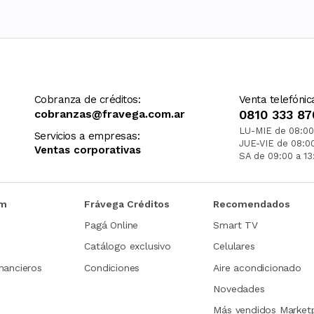
Cobranza de créditos:
Venta telefónic
cobranzas@fravega.com.ar
0810 333 87
LU-MIE de 08:00
Servicios a empresas:
JUE-VIE de 08:0
Ventas corporativas
SA de 09:00 a 13
om
Frávega Créditos
Recomendados
Pagá Online
Smart TV
Catálogo exclusivo
Celulares
nancieros
Condiciones
Aire acondicionado
Novedades
Más vendidos Market