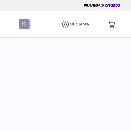
Mi cuenta
s