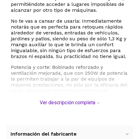
permitiéndote acceder a lugares imposibles de
alcanzar por otro tipo de máquinas.
No te vas a cansar de usarla: Inmediatamente
notarás que es perfecta para retoques rápidos
alrededor de veredas, entradas de vehículos,
jardines y patios, siendo su peso de sólo 1,3 Kg y
mango auxiliar lo que le brinda un confort
inigualable, sin ningún tipo de esfuerzos para
brazos ni espalda. Su practicidad no tiene igual.
Potencia y corte: Bobinado reforzado y
ventilación mejorada, que con 250W de potencia
le permiten trabajar a la par de equipos de
mayores prestaciones, no sólo por la eficacia del
corte, sinó por el diámetro del mismo de
220mm y velocidad de rotación del eje a 10,000
rpm. Su carretel cuenta con salida rápida del
Ver descripción completa
nylon, que admite además mayores diámetros
para cortes exigentes.
Almacenamiento conveniente: La bordeadora
está diseñada de forma que permite
Información del fabricante
desarmarse y ocupar, apenas, el espacio de una