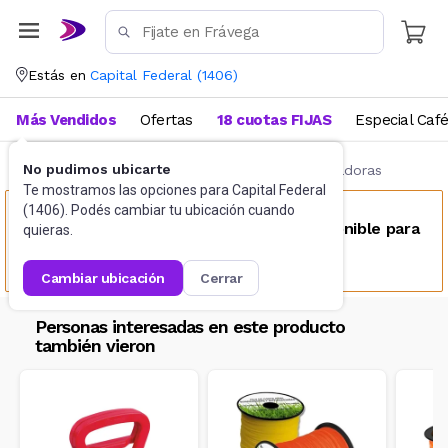
Estás en
Capital Federal
(
1406
)
Más Vendidos
Ofertas
18 cuotas FIJAS
Especial Caf
No pudimos ubicarte
Herramientas de jardín
Bordeadoras y Podadoras
Te mostramos las opciones para
Capital Federal
(
1406
). Podés cambiar tu ubicación cuando
Este producto no se encuentra disponible para
quieras.
tu ubicación
cambiar ubicación
cerrar
Personas interesadas en este producto
también vieron