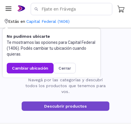
Estás en
Capital Federal
(
1406
)
No pudimos ubicarte
Te mostramos las opciones para
Capital Federal
(
1406
). Podés cambiar tu ubicación cuando
quieras.
cambiar ubicación
cerrar
La página no existe
Navegá por las categorías y descubrí
todos los productos que tenemos para
vos.
Descubrir productos