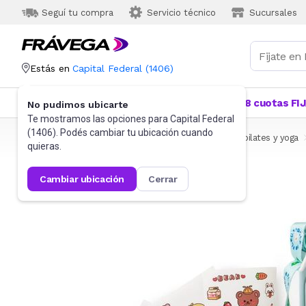
Seguí tu compra
Servicio técnico
Sucursales
Estás en
Capital Federal
(
1406
)
Categorías
Más Vendidos
Ofertas
18 cuotas FI
No pudimos ubicarte
Te mostramos las opciones para
Capital Federal
(
1406
). Podés cambiar tu ubicación cuando
Frávega
Deportes y fitness
Fitness
Funcional, pilates y yoga
quieras.
cambiar ubicación
cerrar