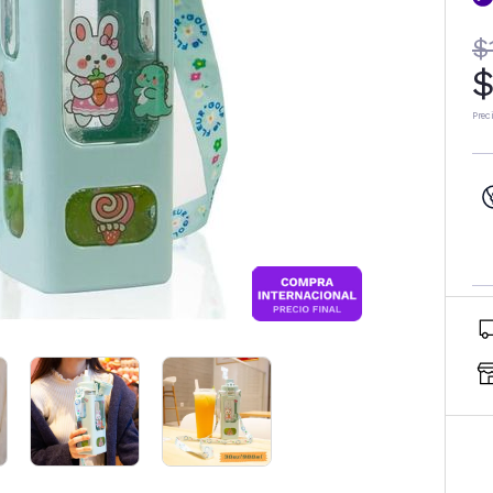
$
$
Prec