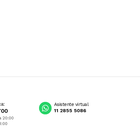
ca:
Asistente virtual
700
11 2855 5086
a 20:00
3:00