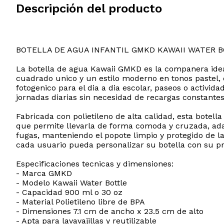
Descripción del producto
BOTELLA DE AGUA INFANTIL GMKD KAWAII WATER 
La botella de agua Kawaii GMKD es la companera idea
cuadrado unico y un estilo moderno en tonos pastel, 
fotogenico para el dia a dia escolar, paseos o activid
jornadas diarias sin necesidad de recargas constantes
Fabricada con polietileno de alta calidad, esta bote
que permite llevarla de forma comoda y cruzada, ada
fugas, manteniendo el popote limpio y protegido de l
cada usuario pueda personalizar su botella con su pro
Especificaciones tecnicas y dimensiones:
- Marca GMKD
- Modelo Kawaii Water Bottle
- Capacidad 900 ml o 30 oz
- Material Polietileno libre de BPA
- Dimensiones 7.1 cm de ancho x 23.5 cm de alto
- Apta para lavavajillas y reutilizable