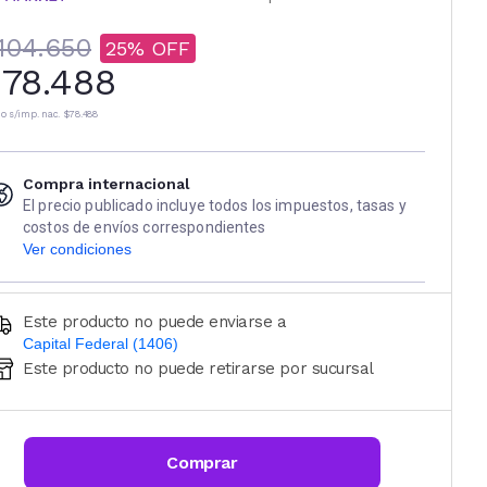
104.650
25
78.488
io s/imp. nac.
$78.488
Compra internacional
El precio publicado incluye todos los impuestos, tasas y
costos de envíos correspondientes
Ver condiciones
Este producto no puede enviarse a
Capital Federal (1406)
Este producto no puede retirarse por sucursal
Ingresá código postal (sólo números)
CALCULAR
Comprar