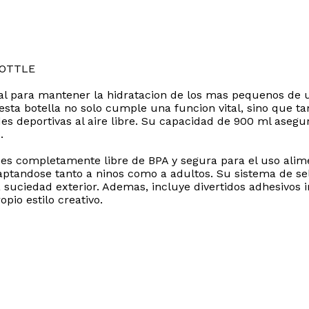
BOTTLE
l para mantener la hidratacion de los mas pequenos de u
esta botella no solo cumple una funcion vital, sino que 
ades deportivas al aire libre. Su capacidad de 900 ml aseg
.
lla es completamente libre de BPA y segura para el uso al
ptandose tanto a ninos como a adultos. Su sistema de se
a suciedad exterior. Ademas, incluye divertidos adhesivo
pio estilo creativo.