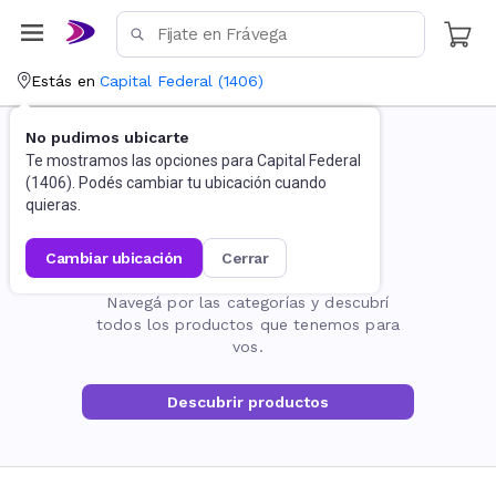
Estás en
Capital Federal
(
1406
)
No pudimos ubicarte
Te mostramos las opciones para
Capital Federal
(
1406
). Podés cambiar tu ubicación cuando
quieras.
cambiar ubicación
cerrar
La página no existe
Navegá por las categorías y descubrí
todos los productos que tenemos para
vos.
Descubrir productos