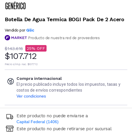
Botella De Agua Termica BOGI Pack De 2 Acero
Glic
Vendido por
Producto de nuestra red de proveedores
$143.616
25
$107.712
Precio s/imp. nac.
$107.712
Compra internacional
El precio publicado incluye todos los impuestos, tasas y
costos de envíos correspondientes
Ver condiciones
Este producto no puede enviarse a
Capital Federal (1406)
Este producto no puede retirarse por sucursal
Ingresá código postal (sólo números)