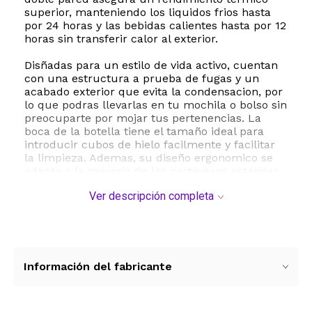
superior, manteniendo los liquidos frios hasta
por 24 horas y las bebidas calientes hasta por 12
horas sin transferir calor al exterior.
Disñadas para un estilo de vida activo, cuentan
con una estructura a prueba de fugas y un
acabado exterior que evita la condensacion, por
lo que podras llevarlas en tu mochila o bolso sin
preocuparte por mojar tus pertenencias. La
boca de la botella tiene el tamaño ideal para
introducir cubos de hielo facilmente y facilitar
la limpieza. Ademas, su diseño ergonomico se
adapta a la mayoria de los portavasos estandar
de automoviles y bolsillos laterales de mochilas,
Ver descripción completa
convirtiendolas en el compañero perfecto para
el gimnasio, la oficina, caminatas al aire libre o
viajes diarios.
ESTE PRODUCTO VIENE DE USA DENTRO DEL
MARCO DEL SERVICIO "PUERTA A PUERTA" QUE
Información del fabricante
RIGE PARA LOS ENVíOS POSTALES
INTERNACIONALES.