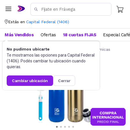
Estás en
Capital Federal
(
1406
)
Más Vendidos
Ofertas
18 cuotas FIJAS
Especial Caf
No pudimos ubicarte
Termos y Recipientes térmicos
Botellas térmicas
Te mostramos las opciones para
Capital Federal
(
1406
). Podés cambiar tu ubicación cuando
quieras.
cambiar ubicación
cerrar