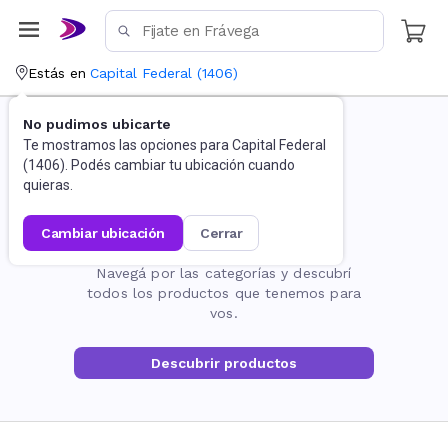
Estás en
Capital Federal
(
1406
)
No pudimos ubicarte
Te mostramos las opciones para
Capital Federal
(
1406
). Podés cambiar tu ubicación cuando
quieras.
cambiar ubicación
cerrar
La página no existe
Navegá por las categorías y descubrí
todos los productos que tenemos para
vos.
Descubrir productos