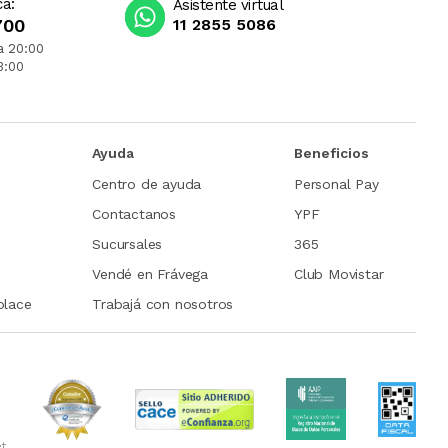
ca:
Asistente virtual
700
11 2855 5086
a 20:00
3:00
Ayuda
Beneficios
Centro de ayuda
Personal Pay
Contactanos
YPF
Sucursales
365
Vendé en Frávega
Club Movistar
place
Trabajá con nosotros
et