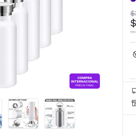
$
$
Prec