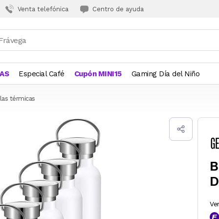
Venta telefónica
Centro de ayuda
JAS
Especial Café
Cupón MINI15
Gaming Día del Niño
las térmicas
B
D
Ve