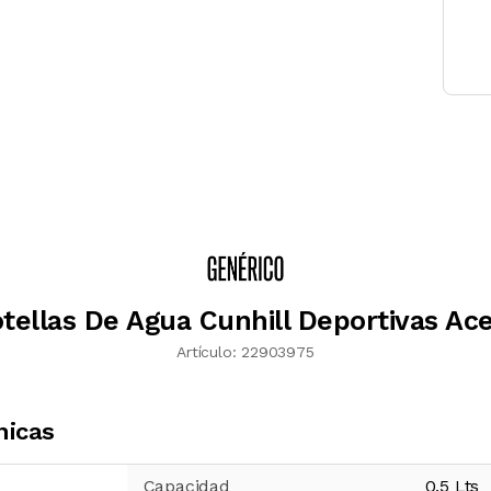
tellas De Agua Cunhill Deportivas Ac
Artículo:
22903975
nicas
Capacidad
0.5
Lts