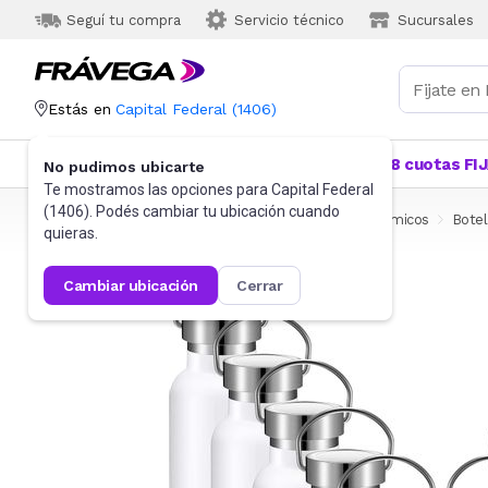
Seguí tu compra
Servicio técnico
Sucursales
Estás en
Capital Federal
(
1406
)
Categorías
Más Vendidos
Ofertas
18 cuotas FI
No pudimos ubicarte
Te mostramos las opciones para
Capital Federal
(
1406
). Podés cambiar tu ubicación cuando
Frávega
Hogar
Bazar
Termos y Recipientes térmicos
Botel
quieras.
cambiar ubicación
cerrar