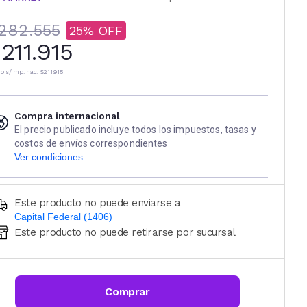
282.555
25
211.915
io s/imp. nac.
$211.915
Compra internacional
El precio publicado incluye todos los impuestos, tasas y
costos de envíos correspondientes
Ver condiciones
Este producto no puede enviarse a
Capital Federal (1406)
Este producto no puede retirarse por sucursal
Ingresá código postal (sólo números)
CALCULAR
Comprar