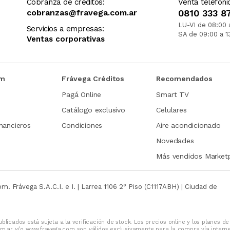
Cobranza de créditos:
Venta telefóni
cobranzas@fravega.com.ar
0810 333 8
LU-VI de 08:00 
Servicios a empresas:
SA de 09:00 a 1
Ventas corporativas
om
Frávega Créditos
Recomendados
Pagá Online
Smart TV
Catálogo exclusivo
Celulares
nancieros
Condiciones
Aire acondicionado
Novedades
Más vendidos Market
com.
Frávega S.A.C.I. e I. | Larrea 1106 2° Piso (C1117ABH) | Ciudad de
blicados está sujeta a la verificación de stock. Los precios online y los planes de
m.ar y/o www.fravega.com son válidos exclusivamente para la compra vía intern