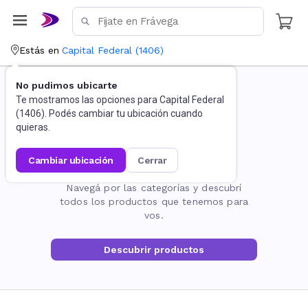
Estás en
Capital Federal
(
1406
)
No pudimos ubicarte
Te mostramos las opciones para
Capital Federal
(
1406
). Podés cambiar tu ubicación cuando
quieras.
cambiar ubicación
cerrar
La página no existe
Navegá por las categorías y descubrí
todos los productos que tenemos para
vos.
Descubrir productos