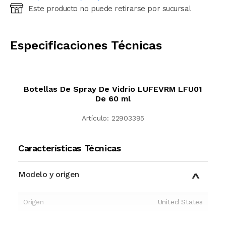
Este producto no puede retirarse por sucursal
Ingresá código postal (sólo números)
CALCULAR
Especificaciones Técnicas
Botellas De Spray De Vidrio LUFEVRM LFU01
De 60 ml
Artículo:
22903395
Características Técnicas
Modelo y origen
Origen
United States