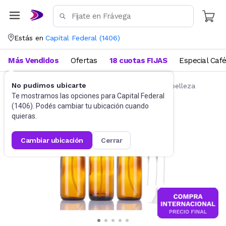
Estás en
Capital Federal
(
1406
)
Más Vendidos
Ofertas
18 cuotas FIJAS
Especial Caf
No pudimos ubicarte
Belleza y Cuidado Corporal
Accesorios de belleza
Te mostramos las opciones para
Capital Federal
(
1406
). Podés cambiar tu ubicación cuando
quieras.
cambiar ubicación
cerrar