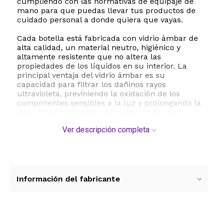
cumpliendo con las normativas de equipaje de
mano para que puedas llevar tus productos de
cuidado personal a donde quiera que vayas.
Cada botella está fabricada con vidrio ámbar de
alta calidad, un material neutro, higiénico y
altamente resistente que no altera las
propiedades de los líquidos en su interior. La
principal ventaja del vidrio ámbar es su
capacidad para filtrar los dañinos rayos
ultravioleta, previniendo la oxidación de los
componentes sensibles a la luz y prolongando la
vida útil de tus aceites y fragancias. El set
incluye pulverizadores de niebla fina que
Ver descripción completa
distribuyen el líquido de manera uniforme y
delicada, evitando desperdicios y garantizando
una aplicación suave sobre la piel, el cabello o
cualquier superficie.
El diseño hermético de la rosca asegura un
Información del fabricante
sellado perfecto libre de fugas, complementado
con una tapa protectora que evita
atomizaciones accidentales dentro de tu bolso o
maleta. Además de las tres botellas, el paquete