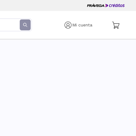
Mi cuenta
s