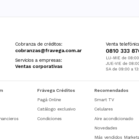
Cobranza de créditos:
Venta telefónic
cobranzas@fravega.com.ar
0810 333 87
LU-MIE de 08:00
Servicios a empresas:
JUE-VIE de 08:0
Ventas corporativas
SA de 09:00 a 13
om
Frávega Créditos
Recomendados
Pagá Online
Smart TV
Catálogo exclusivo
Celulares
nancieros
Condiciones
Aire acondicionado
Novedades
Más vendidos Market