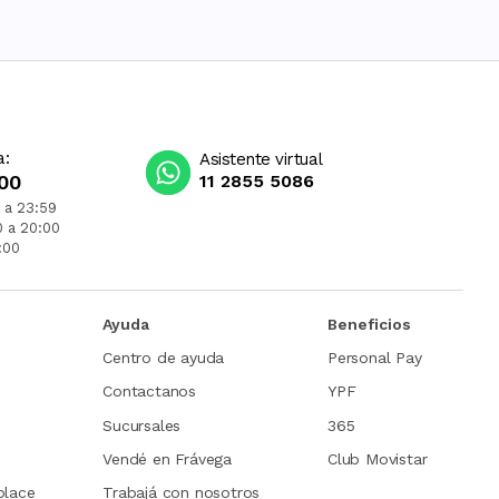
a:
Asistente virtual
00
11 2855 5086
 a 23:59
0 a 20:00
:00
Ayuda
Beneficios
Centro de ayuda
Personal Pay
Contactanos
YPF
Sucursales
365
Vendé en Frávega
Club Movistar
place
Trabajá con nosotros