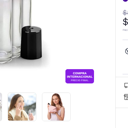
$
$
Prec