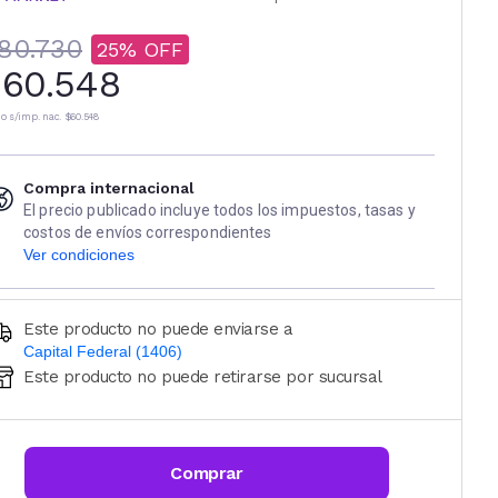
80.730
25
60.548
io s/imp. nac.
$60.548
Compra internacional
El precio publicado incluye todos los impuestos, tasas y
costos de envíos correspondientes
Ver condiciones
Este producto no puede enviarse a
Capital Federal (1406)
Este producto no puede retirarse por sucursal
Ingresá código postal (sólo números)
CALCULAR
Comprar