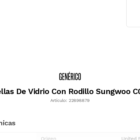
llas De Vidrio Con Rodillo Sungwoo 
Artículo:
22898879
nicas
Origen
United 