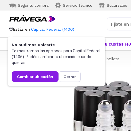
Seguí tu compra
Servicio técnico
Sucursales
Estás en
Capital Federal
(
1406
)
Categorías
Más Vendidos
Ofertas
18 cuotas FI
No pudimos ubicarte
Te mostramos las opciones para
Capital Federal
(
1406
). Podés cambiar tu ubicación cuando
Frávega
Belleza y Cuidado Corporal
Accesorios de belleza
quieras.
cambiar ubicación
cerrar