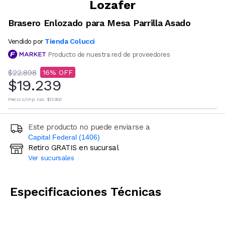
Lozafer
Brasero Enlozado para Mesa Parrilla Asado
Tienda Colucci
Vendido por
Producto de nuestra red de proveedores
$22.898
16
$19.239
Precio s/imp. nac.
$15.900
Este producto no puede enviarse a
Capital Federal (1406)
Retiro GRATIS en sucursal
Ingresá código postal (sólo números)
Ver sucursales
CALCULAR
Especificaciones Técnicas