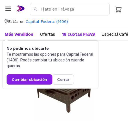
Estás en
Capital Federal
(
1406
)
Más Vendidos
Ofertas
18 cuotas FIJAS
Especial Caf
No pudimos ubicarte
Jardín
Parrillas
Te mostramos las opciones para
Capital Federal
(
1406
). Podés cambiar tu ubicación cuando
quieras.
cambiar ubicación
cerrar