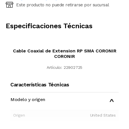
Este producto no puede retirarse por sucursal
Ingresá código postal (sólo números)
CALCULAR
Especificaciones Técnicas
Cable Coaxial de Extension RP SMA CORONIR
CORONIR
Artículo:
22902725
Características Técnicas
Modelo y origen
Origen
United States