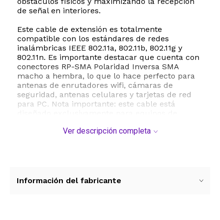
obstáculos físicos y maximizando la recepción
de señal en interiores.
Este cable de extensión es totalmente
compatible con los estándares de redes
inalámbricas IEEE 802.11a, 802.11b, 802.11g y
802.11n. Es importante destacar que cuenta con
conectores RP-SMA Polaridad Inversa SMA
macho a hembra, lo que lo hace perfecto para
antenas de enrutadores wifi, cámaras de
seguridad, antenas celulares y tarjetas de red
para PC. Nota importante: este cable está
diseñado exclusivamente para equipos de
comunicación inalámbrica y antenas wifi, por lo
Ver descripción completa
que no es compatible con sistemas de televisión
tradicionales.
Su construcción de alta calidad garantiza una
transferencia de datos eficiente y una
durabilidad prolongada. Al adquirir este paquete
Información del fabricante
doble, obtienes la versatilidad de extender
múltiples conexiones o mantener un repuesto
de calidad profesional para tus proyectos de
conectividad doméstica o de oficina.