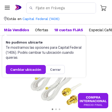
Estás en
Capital Federal
(
1406
)
Más Vendidos
Ofertas
18 cuotas FIJAS
Especial Caf
No pudimos ubicarte
Accesorios de Informática
Cables
Te mostramos las opciones para
Capital Federal
(
1406
). Podés cambiar tu ubicación cuando
quieras.
cambiar ubicación
cerrar