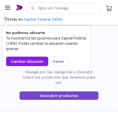
Estás en
Capital Federal
(
1406
)
No pudimos ubicarte
Te mostramos las opciones para
Capital Federal
(
1406
). Podés cambiar tu ubicación cuando
quieras.
cambiar ubicación
cerrar
La página no existe
Navegá por las categorías y descubrí
todos los productos que tenemos para
vos.
Descubrir productos