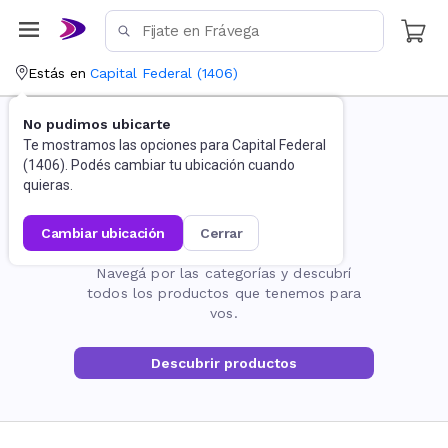
Estás en
Capital Federal
(
1406
)
No pudimos ubicarte
Te mostramos las opciones para
Capital Federal
(
1406
). Podés cambiar tu ubicación cuando
quieras.
cambiar ubicación
cerrar
La página no existe
Navegá por las categorías y descubrí
todos los productos que tenemos para
vos.
Descubrir productos