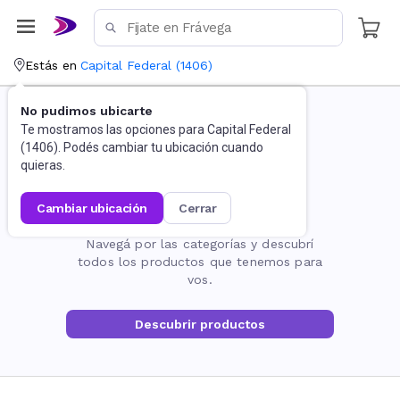
Estás en
Capital Federal
(
1406
)
No pudimos ubicarte
Te mostramos las opciones para
Capital Federal
(
1406
). Podés cambiar tu ubicación cuando
quieras.
cambiar ubicación
cerrar
La página no existe
Navegá por las categorías y descubrí
todos los productos que tenemos para
vos.
Descubrir productos