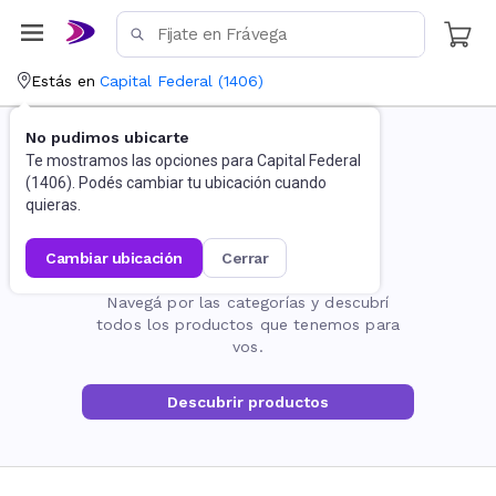
Estás en
Capital Federal
(
1406
)
No pudimos ubicarte
Te mostramos las opciones para
Capital Federal
(
1406
). Podés cambiar tu ubicación cuando
quieras.
cambiar ubicación
cerrar
La página no existe
Navegá por las categorías y descubrí
todos los productos que tenemos para
vos.
Descubrir productos