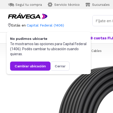
Seguí tu compra
Servicio técnico
Sucursales
Estás en
Capital Federal
(
1406
)
Categorías
Más Vendidos
Ofertas
18 cuotas FI
No pudimos ubicarte
Te mostramos las opciones para
Capital Federal
(
1406
). Podés cambiar tu ubicación cuando
Frávega
Informática
Accesorios de Informática
Cables
quieras.
cambiar ubicación
cerrar