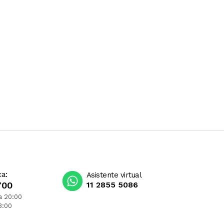
ca:
Asistente virtual
700
11 2855 5086
a 20:00
3:00