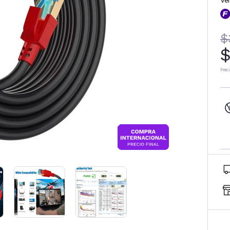
Ve
$
$
Prec