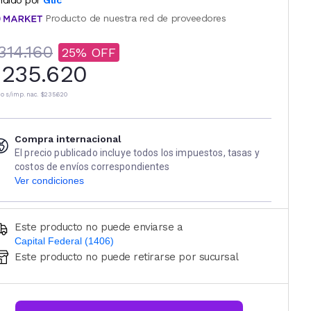
ndido por
Glic
Producto de nuestra red de proveedores
314.160
25
235.620
io s/imp. nac.
$235.620
Compra internacional
El precio publicado incluye todos los impuestos, tasas y
costos de envíos correspondientes
Ver condiciones
Este producto no puede enviarse a
Capital Federal (1406)
Este producto no puede retirarse por sucursal
Ingresá código postal (sólo números)
CALCULAR