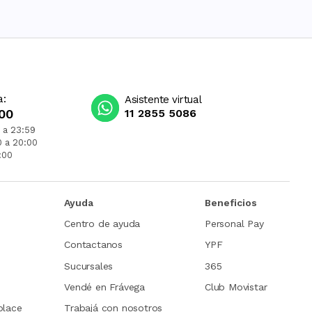
a:
Asistente virtual
00
11 2855 5086
 a 23:59
0 a 20:00
:00
Ayuda
Beneficios
Centro de ayuda
Personal Pay
Contactanos
YPF
Sucursales
365
Vendé en Frávega
Club Movistar
place
Trabajá con nosotros