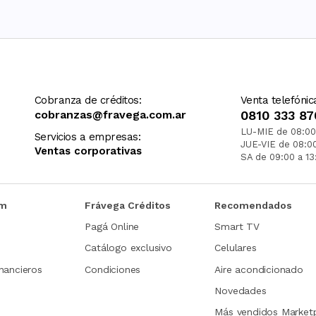
Cobranza de créditos:
Venta telefónic
cobranzas@fravega.com.ar
0810 333 87
LU-MIE de 08:00
Servicios a empresas:
JUE-VIE de 08:0
Ventas corporativas
SA de 09:00 a 13
om
Frávega Créditos
Recomendados
Pagá Online
Smart TV
Catálogo exclusivo
Celulares
nancieros
Condiciones
Aire acondicionado
Novedades
Más vendidos Market