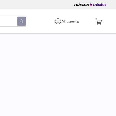
Mi cuenta
s