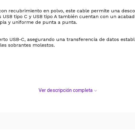
on recubrimiento en polvo, este cable permite una descon
 USB tipo C y USB tipo A también cuentan con un acabad
impia y uniforme de punta a punta.
to USB-C, asegurando una transferencia de datos estable y
bles sobrantes molestos.
Ver descripción completa
spositivos IT compatibles con USB-C
 ofrece una resistencia superior y un impacto visual inme
e esté a la altura de su hardware. Ya sea para gaming int
.