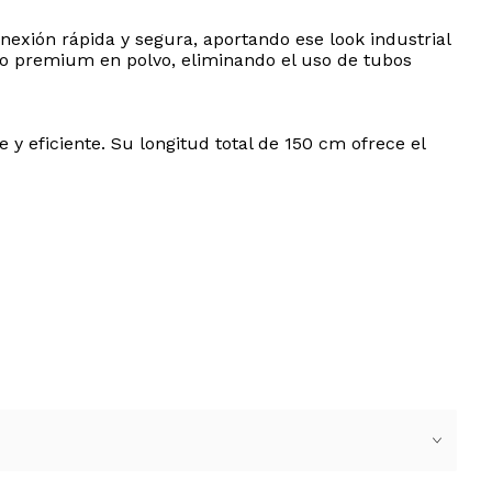
exión rápida y segura, aportando ese look industrial
o premium en polvo, eliminando el uso de tubos
 eficiente. Su longitud total de 150 cm ofrece el
diato. Es el complemento perfecto para quienes
enso o para un entorno de oficina elegante, este