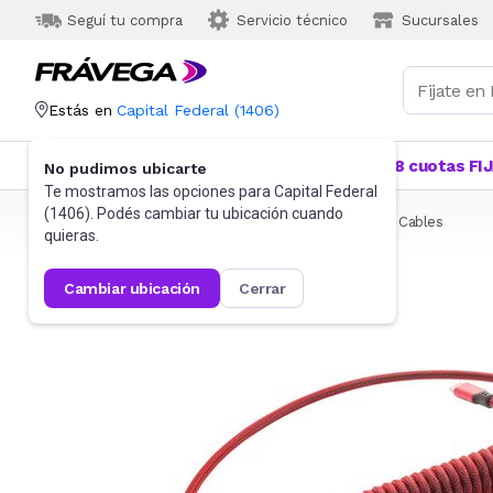
Seguí tu compra
Servicio técnico
Sucursales
Estás en
Capital Federal
(
1406
)
Categorías
Más Vendidos
Ofertas
18 cuotas FI
No pudimos ubicarte
Te mostramos las opciones para
Capital Federal
(
1406
). Podés cambiar tu ubicación cuando
Frávega
Informática
Accesorios de Informática
Cables
quieras.
cambiar ubicación
cerrar