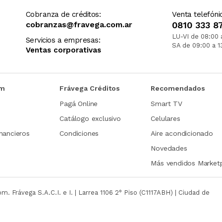
Cobranza de créditos:
Venta telefóni
cobranzas@fravega.com.ar
0810 333 8
LU-VI de 08:00 
Servicios a empresas:
SA de 09:00 a 1
Ventas corporativas
om
Frávega Créditos
Recomendados
Pagá Online
Smart TV
Catálogo exclusivo
Celulares
nancieros
Condiciones
Aire acondicionado
Novedades
Más vendidos Market
com.
Frávega S.A.C.I. e I. | Larrea 1106 2° Piso (C1117ABH) | Ciudad de