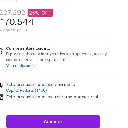
227.392
25
170.544
io s/imp. nac.
$170.544
Compra internacional
El precio publicado incluye todos los impuestos, tasas y
costos de envíos correspondientes
Ver condiciones
Este producto no puede enviarse a
Capital Federal (1406)
Este producto no puede retirarse por sucursal
Ingresá código postal (sólo números)
CALCULAR
Comprar