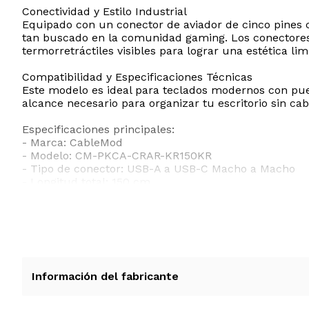
Conectividad y Estilo Industrial
Equipado con un conector de aviador de cinco pines c
tan buscado en la comunidad gaming. Los conectores
termorretráctiles visibles para lograr una estética l
Compatibilidad y Especificaciones Técnicas
Este modelo es ideal para teclados modernos con puer
alcance necesario para organizar tu escritorio sin ca
Especificaciones principales:
- Marca: CableMod
- Modelo: CM-PKCA-CRAR-KR150KR
- Tipo de conector: USB-A a USB-C Macho a Macho
- Longitud total: 150 cm
- Color: Republic Red Rojo República
- Material: Manga doble ModFlex + ModMesh
- Voltaje máximo: 5V
- Uso recomendado: Teclados mecánicos, laptops y di
Ventajas Competitivas
A diferencia de los cables estándar, el CableMod Pro
Información del fabricante
poseen periféricos de alta gama y desean un cable qu
cable garantiza rendimiento y estilo sin compromisos