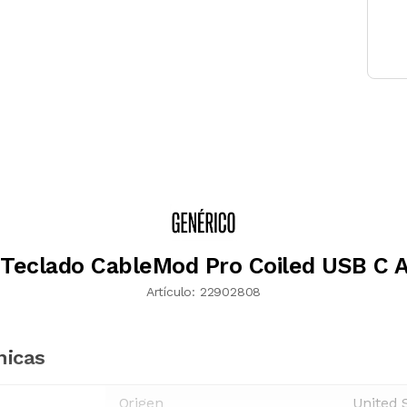
 Teclado CableMod Pro Coiled USB C A
Artículo:
22902808
nicas
Origen
United 