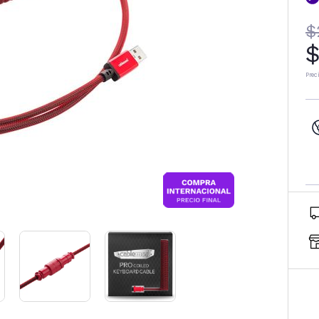
$
$
Prec